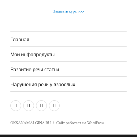
Заказать курс >>>
Главная
Мои инфопродукты
Развитие речи статьи
Нарушения речи у взрослых
Главная
Мои
Развитие
Нарушения
инфопродукты
речи
речи
статьи
у
OKSANAMALGINA.RU
Сайт работает на WordPress
взрослых