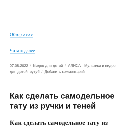
Обзор >>>>
Читать далее
«Видеообзор — Мяч Такане и набор развивающи
Опубликовано
07.08.2022
Рубрики
Видео для детей
Метки
АЛИСА - Мультики и видео
для детей
,
рутуб
Добавить комментарий
к
записи
Видеообзор
—
Как сделать самодельное
Мяч
Такане
тату из ручки и теней
и
набор
развивающих
Как сделать самодельное тату из
карточек