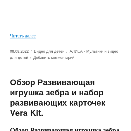
Читать далее
«Машинка для создания мыльных пузырей купит
Опубликовано
08.08.2022
Рубрики
Видео для детей
Метки
АЛИСА - Мультики и видео
для детей
Добавить комментарий
к
записи
Машинка
для
Обзор Развивающая
создания
мыльных
игрушка зебра и набор
пузырей
развивающих карточек
купить
где?
Vera Kit.
Обзор
интернет
магазина
Обзор Развивающая игрушка зебра
и