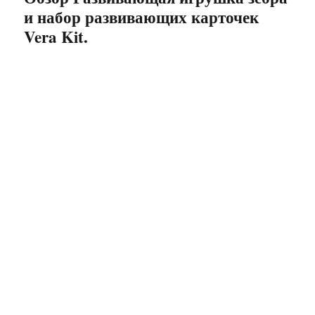
и набор развивающих карточек
как
заказать.
Vera Kit.