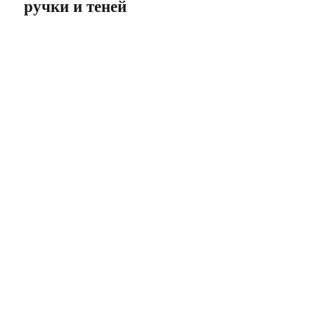
ручки и теней
для
детей
Vera
Kit.