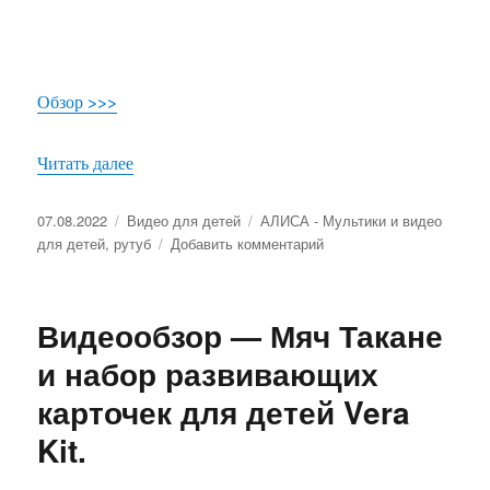
Обзор >>>
Читать далее
«Обзор Развивающая игрушка зебра и набор ра
Опубликовано
07.08.2022
Рубрики
Видео для детей
Метки
АЛИСА - Мультики и видео
для детей
,
рутуб
Добавить комментарий
к
записи
Обзор
Развивающая
Видеообзор — Мяч Такане
игрушка
зебра
и набор развивающих
и
карточек для детей Vera
набор
развивающих
Kit.
карточек
Vera