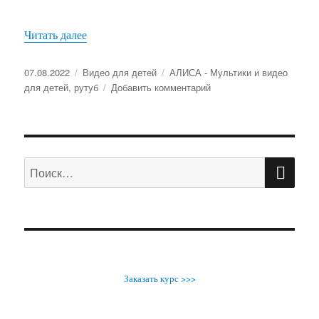
Читать далее
«Как сделать самодельное тату из ручки и тене
Опубликовано
07.08.2022
Рубрики
Видео для детей
Метки
АЛИСА - Мультики и видео
для детей
,
рутуб
Добавить комментарий
к
записи
Как
сделать
самодельное
ПО
тату
Искать:
из
ручки
и
теней
Заказать курс >>>