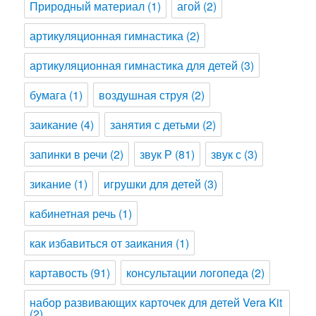
Природный материал
(1)
агой
(2)
артикуляционная гимнастика
(2)
артикуляционная гимнастика для детей
(3)
бумага
(1)
воздушная струя
(2)
заикание
(4)
занятия с детьми
(2)
запинки в речи
(2)
звук Р
(81)
звук с
(3)
зикание
(1)
игрушки для детей
(3)
кабинетная речь
(1)
как избавиться от заикания
(1)
картавость
(91)
консультации логопеда
(2)
набор развивающих карточек для детей Vera Kit
(2)