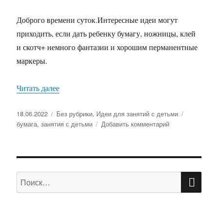
Доброго времени суток.Интересные идеи могут
приходить, если дать ребенку бумагу, ножницы, клей
и скотч+ немного фантазии и хорошим перманентные
маркеры.
Читать далее
«Бумага, перманентные маркеры,ножницы и фа
Опубликовано
18.06.2022
Рубрики
Без рубрики
,
Идеи для занятий с детьми
Метки
бумага
,
занятия с детьми
Добавить комментарий
к
записи
Бумага,
перманентные
маркеры,ножни
ПО
и
Искать:
фантазия:
что
может
изготовить