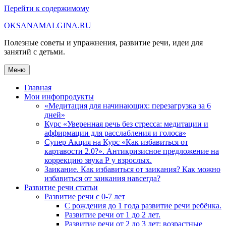
Перейти к содержимому
OKSANAMALGINA.RU
Полезные советы и упражнения, развитие речи, идеи для
занятий с детьми.
Меню
Главная
Мои инфопродукты
«Медитация для начинающих: перезагрузка за 6
дней»
Курс «Уверенная речь без стресса: медитации и
аффирмации для расслабления и голоса»
Супер Акция на Курс «Как избавиться от
картавости 2.0?». Антикризисное предложение на
коррекцию звука Р у взрослых.
Заикание. Как избавиться от заикания? Как можно
избавиться от заикания навсегда?
Развитие речи статьи
Развитие речи с 0-7 лет
С рождения до 1 года развитие речи ребёнка.
Развитие речи от 1 до 2 лет.
Развитие речи от 2 до 3 лет: возрастные