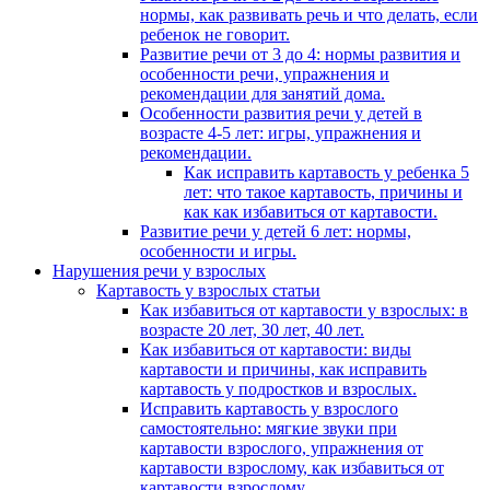
нормы, как развивать речь и что делать, если
ребенок не говорит.
Развитие речи от 3 до 4: нормы развития и
особенности речи, упражнения и
рекомендации для занятий дома.
Особенности развития речи у детей в
возрасте 4-5 лет: игры, упражнения и
рекомендации.
Как исправить картавость у ребенка 5
лет: что такое картавость, причины и
как как избавиться от картавости.
Развитие речи у детей 6 лет: нормы,
особенности и игры.
Нарушения речи у взрослых
Картавость у взрослых статьи
Как избавиться от картавости у взрослых: в
возрасте 20 лет, 30 лет, 40 лет.
Как избавиться от картавости: виды
картавости и причины, как исправить
картавость у подростков и взрослых.
Исправить картавость у взрослого
самостоятельно: мягкие звуки при
картавости взрослого, упражнения от
картавости взрослому, как избавиться от
картавости взрослому.