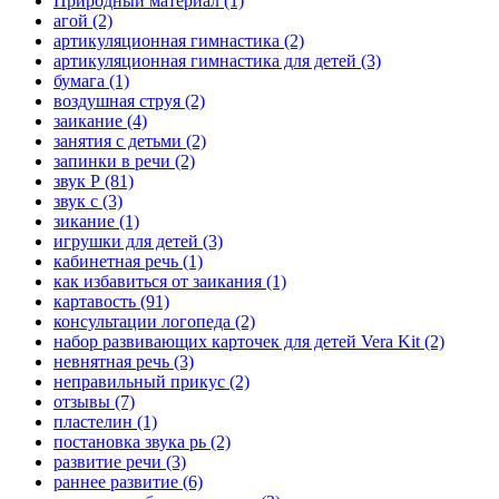
Природный материал
(1)
агой
(2)
артикуляционная гимнастика
(2)
артикуляционная гимнастика для детей
(3)
бумага
(1)
воздушная струя
(2)
заикание
(4)
занятия с детьми
(2)
запинки в речи
(2)
звук Р
(81)
звук с
(3)
зикание
(1)
игрушки для детей
(3)
кабинетная речь
(1)
как избавиться от заикания
(1)
картавость
(91)
консультации логопеда
(2)
набор развивающих карточек для детей Vera Kit
(2)
невнятная речь
(3)
неправильный прикус
(2)
отзывы
(7)
пластелин
(1)
постановка звука рь
(2)
развитие речи
(3)
раннее развитие
(6)