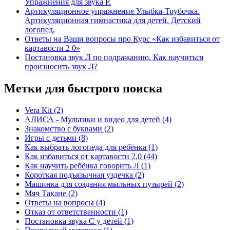
Упражнения для звука Р.
Артикуляционное упражнение Улыбка-Трубочка.
Артикуляционная гимнастика для детей. Детский
логопед,
Ответы на Ваши вопросы про Курс «Как избавиться от
картавости 2 0»
Постановка звук Л по подражанию. Как научиться
произносить звук Л?
Метки для быстрого поиска
Vera Kit
(2)
АЛИСА - Мультики и видео для детей
(4)
Знакомство с буквами
(2)
Игры с детьми
(8)
Как выбрать логопеда для ребёнка
(1)
Как избавиться от картавости 2.0
(44)
Как научить ребёнка говорить Л
(1)
Короткая подъязычная уздечка
(2)
Машинка для создания мыльных пузырей
(2)
Мяч Такане
(2)
Ответы на вопросы
(4)
Отказ от ответственности
(1)
Постановка звука С у детей
(1)