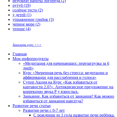
результат работы логопеда
(2)
рутуб
(19)
солёное тесто
(2)
у детей
(1)
упражнение грибок
(3)
черное море
(2)
чтение
(4)
Заказать курс >>>
Главная
Мои инфопродукты
«Медитация для начинающих: перезагрузка за 6
дней»
Курс «Уверенная речь без стресса: медитации и
аффирмации для расслабления и голоса»
Супер Акция на Курс «Как избавиться от
картавости 2.0?». Антикризисное предложение на
коррекцию звука Р у взрослых.
Заикание. Как избавиться от заикания? Как можно
избавиться от заикания навсегда?
Развитие речи статьи
Развитие речи с 0-7 лет
С рождения до 1 года развитие речи ребёнка.