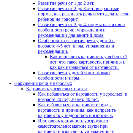
Развитие речи от 1 до 2 лет.
Развитие речи от 2 до 3 лет: возрастные
нормы, как развивать речь и что делать, если
ребенок не говорит.
Развитие речи от 3 до 4: нормы развития и
особенности речи, упражнения и
рекомендации для занятий дома.
Особенности развития речи у детей в
возрасте 4-5 лет: игры, упражнения и
рекомендации.
Как исправить картавость у ребенка 5
лет: что такое картавость, причины и
как как избавиться от картавости.
Развитие речи у детей 6 лет: нормы,
особенности и игры.
Нарушения речи у взрослых
Картавость у взрослых статьи
Как избавиться от картавости у взрослых: в
возрасте 20 лет, 30 лет, 40 лет.
Как избавиться от картавости: виды
картавости и причины, как исправить
картавость у подростков и взрослых.
Исправить картавость у взрослого
самостоятельно: мягкие звуки при
картавости взрослого, упражнения от