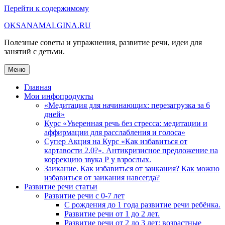
Перейти к содержимому
OKSANAMALGINA.RU
Полезные советы и упражнения, развитие речи, идеи для
занятий с детьми.
Меню
Главная
Мои инфопродукты
«Медитация для начинающих: перезагрузка за 6
дней»
Курс «Уверенная речь без стресса: медитации и
аффирмации для расслабления и голоса»
Супер Акция на Курс «Как избавиться от
картавости 2.0?». Антикризисное предложение на
коррекцию звука Р у взрослых.
Заикание. Как избавиться от заикания? Как можно
избавиться от заикания навсегда?
Развитие речи статьи
Развитие речи с 0-7 лет
С рождения до 1 года развитие речи ребёнка.
Развитие речи от 1 до 2 лет.
Развитие речи от 2 до 3 лет: возрастные