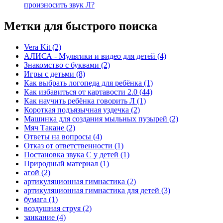
произносить звук Л?
Метки для быстрого поиска
Vera Kit
(2)
АЛИСА - Мультики и видео для детей
(4)
Знакомство с буквами
(2)
Игры с детьми
(8)
Как выбрать логопеда для ребёнка
(1)
Как избавиться от картавости 2.0
(44)
Как научить ребёнка говорить Л
(1)
Короткая подъязычная уздечка
(2)
Машинка для создания мыльных пузырей
(2)
Мяч Такане
(2)
Ответы на вопросы
(4)
Отказ от ответственности
(1)
Постановка звука С у детей
(1)
Природный материал
(1)
агой
(2)
артикуляционная гимнастика
(2)
артикуляционная гимнастика для детей
(3)
бумага
(1)
воздушная струя
(2)
заикание
(4)