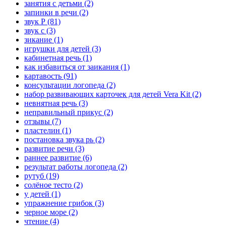
занятия с детьми
(2)
запинки в речи
(2)
звук Р
(81)
звук с
(3)
зикание
(1)
игрушки для детей
(3)
кабинетная речь
(1)
как избавиться от заикания
(1)
картавость
(91)
консультации логопеда
(2)
набор развивающих карточек для детей Vera Kit
(2)
невнятная речь
(3)
неправильный прикус
(2)
отзывы
(7)
пластелин
(1)
постановка звука рь
(2)
развитие речи
(3)
раннее развитие
(6)
результат работы логопеда
(2)
рутуб
(19)
солёное тесто
(2)
у детей
(1)
упражнение грибок
(3)
черное море
(2)
чтение
(4)