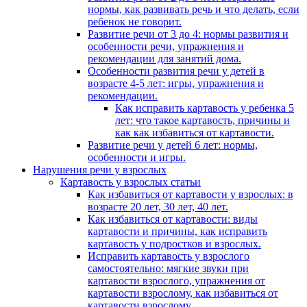
нормы, как развивать речь и что делать, если
ребенок не говорит.
Развитие речи от 3 до 4: нормы развития и
особенности речи, упражнения и
рекомендации для занятий дома.
Особенности развития речи у детей в
возрасте 4-5 лет: игры, упражнения и
рекомендации.
Как исправить картавость у ребенка 5
лет: что такое картавость, причины и
как как избавиться от картавости.
Развитие речи у детей 6 лет: нормы,
особенности и игры.
Нарушения речи у взрослых
Картавость у взрослых статьи
Как избавиться от картавости у взрослых: в
возрасте 20 лет, 30 лет, 40 лет.
Как избавиться от картавости: виды
картавости и причины, как исправить
картавость у подростков и взрослых.
Исправить картавость у взрослого
самостоятельно: мягкие звуки при
картавости взрослого, упражнения от
картавости взрослому, как избавиться от
картавости взрослому.