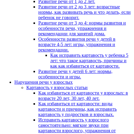
Развитие речи от 1 до 2 лет.
Развитие речи от 2 до 3 лет: возрастные
нормы, как развивать речь и что делать, если
ребенок не говорит.
Развитие речи от 3 до 4: нормы развития и
особенности речи, упражнения и
рекомендации для занятий дома.
Особенности развития речи у детей в
возрасте 4-5 лет: игры, упражнения и
рекомендации.
Как исправить картавость у ребенка 5
лет: что такое картавость, причины и
как как избавиться от картавости.
Развитие речи у детей 6 лет: нормы,
особенности и игры.
Нарушения речи у взрослых
Картавость у взрослых статьи
Как избавиться от картавости у взрослых: в
возрасте 20 лет, 30 лет, 40 лет.
Как избавиться от картавости: виды
картавости и причины, как исправить
картавость у подростков и взрослых.
Исправить картавость у взрослого
самостоятельно: мягкие звуки при
картавости взрослого, упражнения от