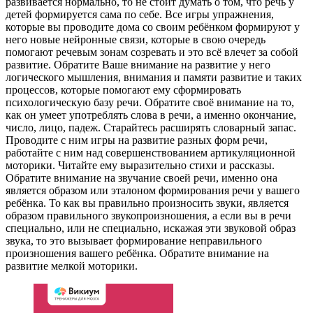
развивается нормально, то не стоит думать о том, что речь у
детей формируется сама по себе. Все игры упражнения,
которые вы проводите дома со своим ребёнком формируют у
него новые нейронные связи, которые в свою очередь
помогают речевым зонам созревать и это всё влечет за собой
развитие. Обратите Ваше внимание на развитие у него
логического мышления, внимания и памяти развитие и таких
процессов, которые помогают ему сформировать
психологическую базу речи. Обратите своё внимание на то,
как он умеет употреблять слова в речи, а именно окончание,
число, лицо, падеж. Старайтесь расширять словарный запас.
Проводите с ним игры на развитие разных форм речи,
работайте с ним над совершенствованием артикуляционной
моторики. Читайте ему выразительно стихи и рассказы.
Обратите внимание на звучание своей речи, именно она
является образом или эталоном формирования речи у вашего
ребёнка. То как вы правильно произносить звуки, является
образом правильного звукопроизношения, а если вы в речи
специально, или не специально, искажая эти звуковой образ
звука, то это вызывает формирование неправильного
произношения вашего ребёнка. Обратите внимание на
развитие мелкой моторики.