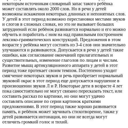
некоторым источникам словарный запас такого ребёнка
может составлять около 2000 слов. Но в речи у детей
возможны искажения некоторых длинных и непонятных слов.
У детей в этот период возможно перестановки местами звуков
и слогов в сложных словах, но это не вызывает больших
затруднений если ребёнок развивается нормально и его можно
обучить и поработать с ним на над правильным построением
лексико-грамматических конструкций. Предложения в этом
возрасте у ребёнка могут состоять из 3-4 слов они значительно
улучшаются и развиваются. Допускается в речи у детей такие
ошибки, как согласование окончаний прилагательных и
существительных, изменение глаголов по лицам и числам.
Развитие мышц артикуляционного аппарата у детей в этот
период тоже протекает своим темпом. Постепенно уходит
смягчение некоторых звуков и речь приобретает нормальный
звуковой окрас в этот период еще допускается нарушение в
произношении звуков Л и Р. Некоторые дети в возрасте 4 лет
пока самостоятельно не могут связано пересказать текст, или
составить рассказ по картинке, но они могут удачно
составлять описание по серии картинок краткими
предложениями. В этот период также хорошо развивается
память, и ребёнок может заучивать стихотворение, также у
детей развивается интонация, но они не всегда могут
отличить громкий голос и тихий.