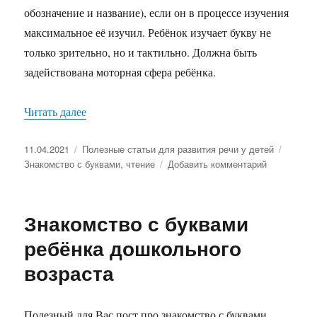
обозначение и название), если он в процессе изучения
максимальное её изучил. Ребёнок изучает букву не
только зрительно, но и тактильно. Должна быть
задействована моторная сфера ребёнка.
Читать далее
«?Когда начинать обучать ребёнка чтению и зн
Опубликовано
11.04.2021
Рубрики
Полезные статьи для развития речи у детей
Метки
Знакомство с буквами
,
чтение
Добавить комментарий
к
записи
?
Когда
Знакомство с буквами
начинать
обучать
ребёнка дошкольного
ребёнка
возраста
чтению
и
знакомить
его
Полезный для Вас пост про знакомство с буквами