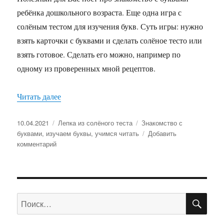
с
ребёнка дошкольного возраста. Еще одна игра с
буквами?
солёным тестом для изучения букв. Суть игры: нужно
взять карточки с буквами и сделать солёное тесто или
взять готовое. Сделать его можно, например по
одному из проверенных мной рецептов.
Читать далее
«Знакомство с буквами ребёнка дошкольного в
Опубликовано
10.04.2021
Рубрики
Лепка из солёного теста
Метки
Знакомство с
буквами
,
изучаем буквы
,
учимся читать
Добавить
комментарий
к
записи
Знакомство
с
буквами
ПО
ребёнка
Искать:
дошкольного
возраста