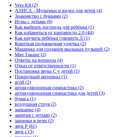
Vera Kit
(2)
АЛИСА - Мультики и видео для детей
(4)
Знакомство с буквами
(2)
Игры с детьми
(8)
Как выбрать логопеда для ребёнка
(1)
Как избавиться от картавости 2.0
(44)
Как научить ребёнка говорить Л
(1)
Короткая подъязычная уздечка
(2)
Машинка для создания мыльных пузырей
(2)
Мяч Такане
(2)
Ответы на вопросы
(4)
Отказ от ответственности
(1)
Постановка звука С у детей
(1)
Природный материал
(1)
агой
(2)
артикуляционная гимнастика
(2)
артикуляционная гимнастика для детей
(3)
бумага
(1)
воздушная струя
(2)
заикание
(4)
занятия с детьми
(2)
запинки в речи
(2)
звук Р
(81)
звук с
(3)