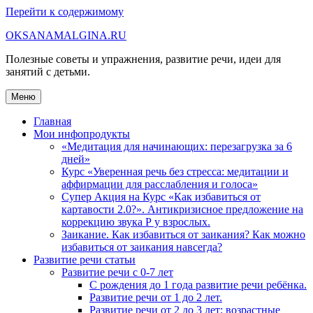
Перейти к содержимому
OKSANAMALGINA.RU
Полезные советы и упражнения, развитие речи, идеи для
занятий с детьми.
Меню
Главная
Мои инфопродукты
«Медитация для начинающих: перезагрузка за 6
дней»
Курс «Уверенная речь без стресса: медитации и
аффирмации для расслабления и голоса»
Супер Акция на Курс «Как избавиться от
картавости 2.0?». Антикризисное предложение на
коррекцию звука Р у взрослых.
Заикание. Как избавиться от заикания? Как можно
избавиться от заикания навсегда?
Развитие речи статьи
Развитие речи с 0-7 лет
С рождения до 1 года развитие речи ребёнка.
Развитие речи от 1 до 2 лет.
Развитие речи от 2 до 3 лет: возрастные