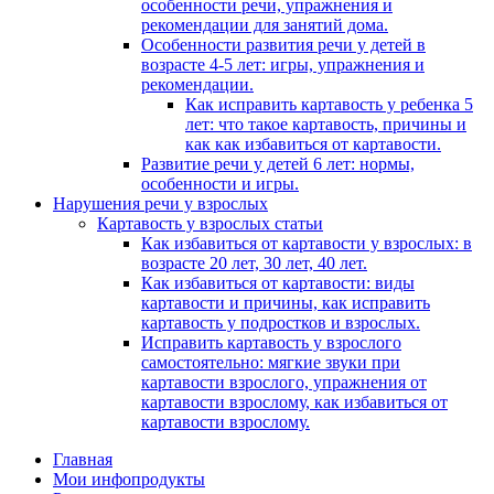
особенности речи, упражнения и
рекомендации для занятий дома.
Особенности развития речи у детей в
возрасте 4-5 лет: игры, упражнения и
рекомендации.
Как исправить картавость у ребенка 5
лет: что такое картавость, причины и
как как избавиться от картавости.
Развитие речи у детей 6 лет: нормы,
особенности и игры.
Нарушения речи у взрослых
Картавость у взрослых статьи
Как избавиться от картавости у взрослых: в
возрасте 20 лет, 30 лет, 40 лет.
Как избавиться от картавости: виды
картавости и причины, как исправить
картавость у подростков и взрослых.
Исправить картавость у взрослого
самостоятельно: мягкие звуки при
картавости взрослого, упражнения от
картавости взрослому, как избавиться от
картавости взрослому.
Главная
Мои инфопродукты