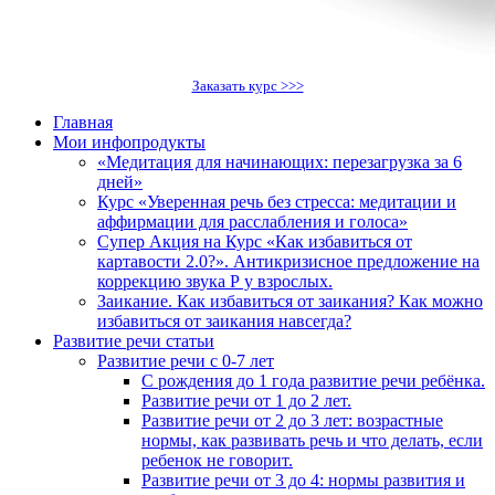
Заказать курс >>>
Главная
Мои инфопродукты
«Медитация для начинающих: перезагрузка за 6
дней»
Курс «Уверенная речь без стресса: медитации и
аффирмации для расслабления и голоса»
Супер Акция на Курс «Как избавиться от
картавости 2.0?». Антикризисное предложение на
коррекцию звука Р у взрослых.
Заикание. Как избавиться от заикания? Как можно
избавиться от заикания навсегда?
Развитие речи статьи
Развитие речи с 0-7 лет
С рождения до 1 года развитие речи ребёнка.
Развитие речи от 1 до 2 лет.
Развитие речи от 2 до 3 лет: возрастные
нормы, как развивать речь и что делать, если
ребенок не говорит.
Развитие речи от 3 до 4: нормы развития и