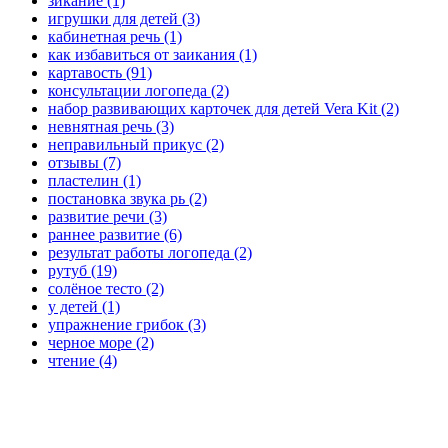
зикание
(1)
игрушки для детей
(3)
кабинетная речь
(1)
как избавиться от заикания
(1)
картавость
(91)
консультации логопеда
(2)
набор развивающих карточек для детей Vera Kit
(2)
невнятная речь
(3)
неправильный прикус
(2)
отзывы
(7)
пластелин
(1)
постановка звука рь
(2)
развитие речи
(3)
раннее развитие
(6)
результат работы логопеда
(2)
рутуб
(19)
солёное тесто
(2)
у детей
(1)
упражнение грибок
(3)
черное море
(2)
чтение
(4)