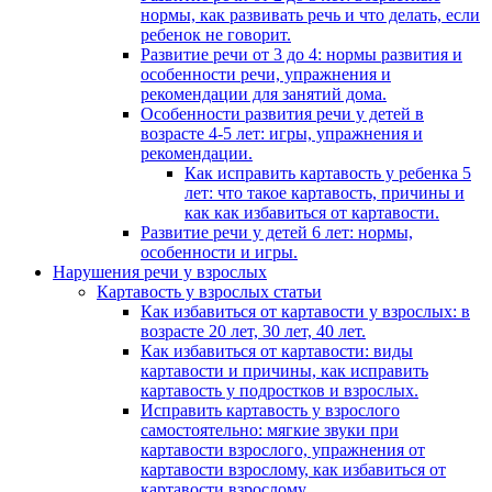
нормы, как развивать речь и что делать, если
ребенок не говорит.
Развитие речи от 3 до 4: нормы развития и
особенности речи, упражнения и
рекомендации для занятий дома.
Особенности развития речи у детей в
возрасте 4-5 лет: игры, упражнения и
рекомендации.
Как исправить картавость у ребенка 5
лет: что такое картавость, причины и
как как избавиться от картавости.
Развитие речи у детей 6 лет: нормы,
особенности и игры.
Нарушения речи у взрослых
Картавость у взрослых статьи
Как избавиться от картавости у взрослых: в
возрасте 20 лет, 30 лет, 40 лет.
Как избавиться от картавости: виды
картавости и причины, как исправить
картавость у подростков и взрослых.
Исправить картавость у взрослого
самостоятельно: мягкие звуки при
картавости взрослого, упражнения от
картавости взрослому, как избавиться от
картавости взрослому.