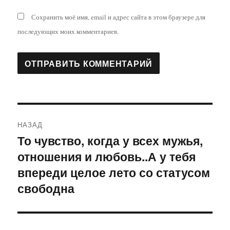
Сохранить моё имя, email и адрес сайта в этом браузере для
последующих моих комментариев.
Навигация
НАЗАД
по
То чувство, когда у всех мужья,
Предыдущая
отношения и любовь..А у тебя
запись:
записям
впереди целое лето со статусом
свободна