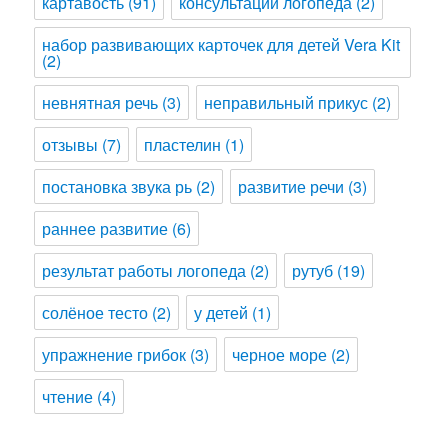
картавость
(91)
консультации логопеда
(2)
набор развивающих карточек для детей Vera Kit
(2)
невнятная речь
(3)
неправильный прикус
(2)
отзывы
(7)
пластелин
(1)
постановка звука рь
(2)
развитие речи
(3)
раннее развитие
(6)
результат работы логопеда
(2)
рутуб
(19)
солёное тесто
(2)
у детей
(1)
упражнение грибок
(3)
черное море
(2)
чтение
(4)