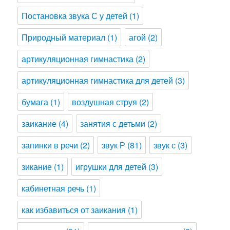
Постановка звука С у детей
(1)
Природный материал
(1)
агой
(2)
артикуляционная гимнастика
(2)
артикуляционная гимнастика для детей
(3)
бумага
(1)
воздушная струя
(2)
заикание
(4)
занятия с детьми
(2)
запинки в речи
(2)
звук Р
(81)
звук с
(3)
зикание
(1)
игрушки для детей
(3)
кабинетная речь
(1)
как избавиться от заикания
(1)