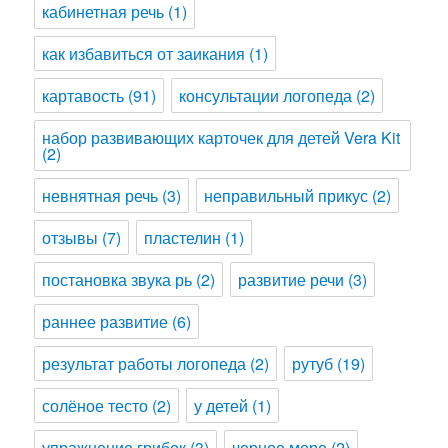
кабинетная речь
(1)
как избавиться от заикания
(1)
картавость
(91)
консультации логопеда
(2)
набор развивающих карточек для детей Vera Kit
(2)
невнятная речь
(3)
неправильный прикус
(2)
отзывы
(7)
пластелин
(1)
постановка звука рь
(2)
развитие речи
(3)
раннее развитие
(6)
результат работы логопеда
(2)
рутуб
(19)
солёное тесто
(2)
у детей
(1)
упражнение грибок
(3)
черное море
(2)