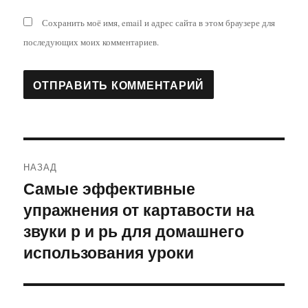
Сохранить моё имя, email и адрес сайта в этом браузере для
последующих моих комментариев.
Навигация
НАЗАД
по
Самые эффективные
Предыдущая
упражнения от картавости на
запись:
записям
звуки р и рь для домашнего
использования уроки