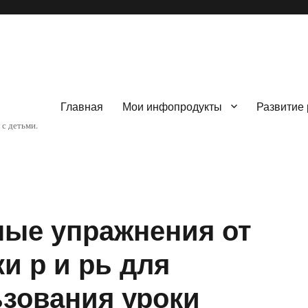
Главная
Мои инфопродукты
Развитие 
 с детьми.
ые упражнения от
ки р и рь для
зования уроки