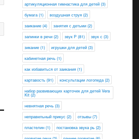
артикуляционная гимнастика для детей
(3)
бумага
(1)
воздушная струя
(2)
заикание
(4)
занятия с детьми
(2)
запинки в речи
(2)
звук Р
(81)
звук с
(3)
зикание
(1)
игрушки для детей
(3)
кабинетная речь
(1)
как избавиться от заикания
(1)
картавость
(91)
консультации логопеда
(2)
набор развивающих карточек для детей Vera
Kit
(2)
невнятная речь
(3)
неправильный прикус
(2)
отзывы
(7)
пластелин
(1)
постановка звука рь
(2)
развитие речи
(3)
раннее развитие
(6)