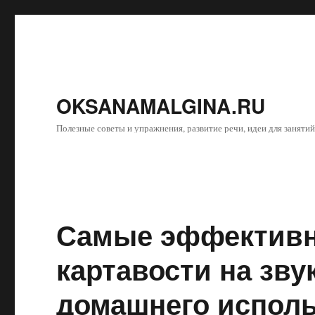
OKSANAMALGINA.RU
Полезные советы и упражнения, развитие речи, идеи для занятий
Самые эффективн
картавости на зву
домашнего исполь