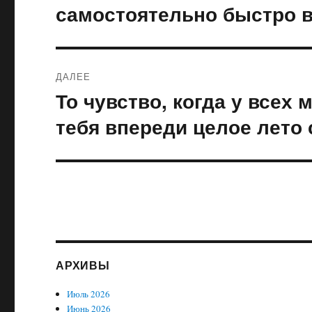
запись:
записям
самостоятельно быстро в 
ДАЛЕЕ
То чувство, когда у всех
Следующая
запись:
тебя впереди целое лето
АРХИВЫ
Июль 2026
Июнь 2026